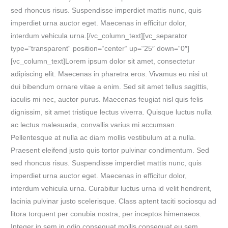
sed rhoncus risus. Suspendisse imperdiet mattis nunc, quis
imperdiet urna auctor eget. Maecenas in efficitur dolor,
interdum vehicula urna.[/vc_column_text][vc_separator
type=“transparent“ position=“center“ up=“25″ down=“0″]
[vc_column_text]Lorem ipsum dolor sit amet, consectetur
adipiscing elit. Maecenas in pharetra eros. Vivamus eu nisi ut
dui bibendum ornare vitae a enim. Sed sit amet tellus sagittis,
iaculis mi nec, auctor purus. Maecenas feugiat nisl quis felis
dignissim, sit amet tristique lectus viverra. Quisque luctus nulla
ac lectus malesuada, convallis varius mi accumsan.
Pellentesque at nulla ac diam mollis vestibulum at a nulla.
Praesent eleifend justo quis tortor pulvinar condimentum. Sed
sed rhoncus risus. Suspendisse imperdiet mattis nunc, quis
imperdiet urna auctor eget. Maecenas in efficitur dolor,
interdum vehicula urna. Curabitur luctus urna id velit hendrerit,
lacinia pulvinar justo scelerisque. Class aptent taciti sociosqu ad
litora torquent per conubia nostra, per inceptos himenaeos.
Integer in sem in odio consequat mollis consequat eu sem.