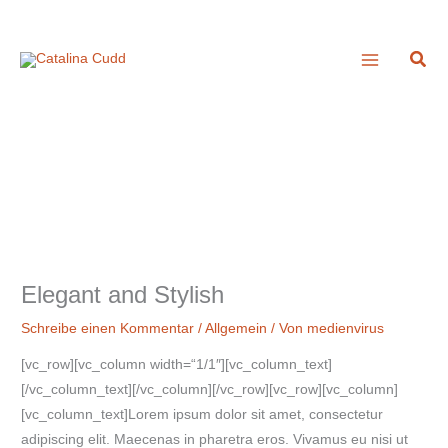
Zum
A
Inhalt
r
Suc
springen
c
h
i
v
Elegant and Stylish
Schreibe einen Kommentar
/
Allgemein
/ Von
medienvirus
[vc_row][vc_column width=“1/1″][vc_column_text]
[/vc_column_text][/vc_column][/vc_row][vc_row][vc_column]
[vc_column_text]Lorem ipsum dolor sit amet, consectetur
adipiscing elit. Maecenas in pharetra eros. Vivamus eu nisi ut