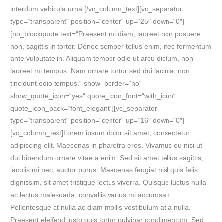
interdum vehicula urna.[/vc_column_text][vc_separator
type=“transparent“ position=“center“ up=“25″ down=“0″]
[no_blockquote text=“Praesent mi diam, laoreet non posuere
non, sagittis in tortor. Donec semper tellus enim, nec fermentum
ante vulputate in. Aliquam tempor odio ut arcu dictum, non
laoreet mi tempus. Nam ornare tortor sed dui lacinia, non
tincidunt odio tempus.“ show_border=“no“
show_quote_icon=“yes“ quote_icon_font=“with_icon“
quote_icon_pack=“font_elegant“][vc_separator
type=“transparent“ position=“center“ up=“16″ down=“0″]
[vc_column_text]Lorem ipsum dolor sit amet, consectetur
adipiscing elit. Maecenas in pharetra eros. Vivamus eu nisi ut
dui bibendum ornare vitae a enim. Sed sit amet tellus sagittis,
iaculis mi nec, auctor purus. Maecenas feugiat nisl quis felis
dignissim, sit amet tristique lectus viverra. Quisque luctus nulla
ac lectus malesuada, convallis varius mi accumsan.
Pellentesque at nulla ac diam mollis vestibulum at a nulla.
Praesent eleifend justo quis tortor pulvinar condimentum. Sed