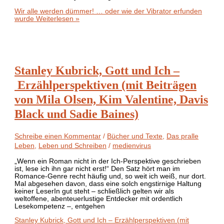
Wir alle werden dümmer! … oder wie der Vibrator erfunden
wurde
Weiterlesen »
Stanley Kubrick, Gott und Ich –
Erzählperspektiven (mit Beiträgen
von Mila Olsen, Kim Valentine, Davis
Black und Sadie Baines)
Schreibe einen Kommentar
/
Bücher und Texte
,
Das pralle
Leben
,
Leben und Schreiben
/
medienvirus
„Wenn ein Roman nicht in der Ich-Perspektive geschrieben
ist, lese ich ihn gar nicht erst!“ Den Satz hört man im
Romance-Genre recht häufig und, so weit ich weiß, nur dort.
Mal abgesehen davon, dass eine solch engstirnige Haltung
keiner LeserIn gut steht – schließlich gelten wir als
weltoffene, abenteuerlustige Entdecker mit ordentlich
Lesekompetenz –, entgehen
Stanley Kubrick, Gott und Ich – Erzählperspektiven (mit