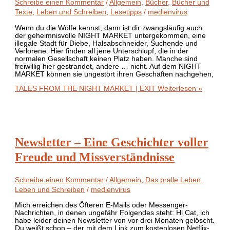
Schreibe einen Kommentar
/
Allgemein
,
Bücher
,
Bücher und
Texte
,
Leben und Schreiben
,
Lesetipps
/
medienvirus
Wenn du die Wölfe kennst, dann ist dir zwangsläufig auch
der geheimnisvolle NIGHT MARKET untergekommen, eine
illegale Stadt für Diebe, Halsabschneider, Suchende und
Verlorene. Hier finden all jene Unterschlupf, die in der
normalen Gesellschaft keinen Platz haben. Manche sind
freiwillig hier gestrandet, andere … nicht. Auf dem NIGHT
MARKET können sie ungestört ihren Geschäften nachgehen,
TALES FROM THE NIGHT MARKET | EXIT
Weiterlesen »
Newsletter – Eine Geschichter voller
Freude und Missverständnisse
Schreibe einen Kommentar
/
Allgemein
,
Das pralle Leben
,
Leben und Schreiben
/
medienvirus
Mich erreichen des Öfteren E-Mails oder Messenger-
Nachrichten, in denen ungefähr Folgendes steht: Hi Cat, ich
habe leider deinen Newsletter von vor drei Monaten gelöscht.
Du weißt schon – der mit dem Link zum kostenlosen Netflix-