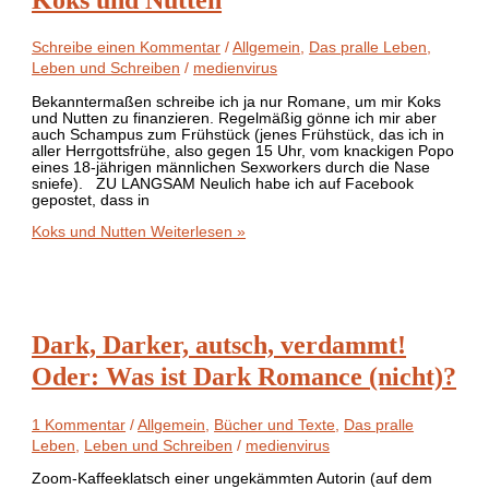
Schreibe einen Kommentar
/
Allgemein
,
Das pralle Leben
,
Leben und Schreiben
/
medienvirus
Bekanntermaßen schreibe ich ja nur Romane, um mir Koks
und Nutten zu finanzieren. Regelmäßig gönne ich mir aber
auch Schampus zum Frühstück (jenes Frühstück, das ich in
aller Herrgottsfrühe, also gegen 15 Uhr, vom knackigen Popo
eines 18-jährigen männlichen Sexworkers durch die Nase
sniefe). ZU LANGSAM Neulich habe ich auf Facebook
gepostet, dass in
Koks und Nutten
Weiterlesen »
Dark, Darker, autsch, verdammt!
Oder: Was ist Dark Romance (nicht)?
1 Kommentar
/
Allgemein
,
Bücher und Texte
,
Das pralle
Leben
,
Leben und Schreiben
/
medienvirus
Zoom-Kaffeeklatsch einer ungekämmten Autorin (auf dem