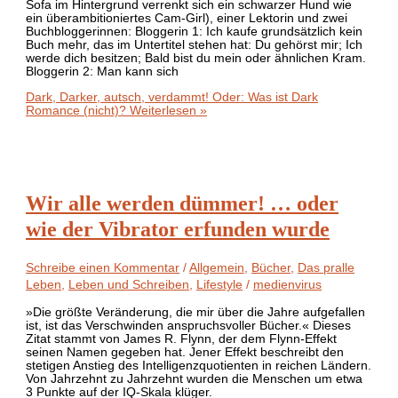
Sofa im Hintergrund verrenkt sich ein schwarzer Hund wie
ein überambitioniertes Cam-Girl), einer Lektorin und zwei
Buchbloggerinnen: Bloggerin 1: Ich kaufe grundsätzlich kein
Buch mehr, das im Untertitel stehen hat: Du gehörst mir; Ich
werde dich besitzen; Bald bist du mein oder ähnlichen Kram.
Bloggerin 2: Man kann sich
Dark, Darker, autsch, verdammt! Oder: Was ist Dark
Romance (nicht)?
Weiterlesen »
Wir alle werden dümmer! … oder
wie der Vibrator erfunden wurde
Schreibe einen Kommentar
/
Allgemein
,
Bücher
,
Das pralle
Leben
,
Leben und Schreiben
,
Lifestyle
/
medienvirus
»Die größte Veränderung, die mir über die Jahre aufgefallen
ist, ist das Verschwinden anspruchsvoller Bücher.« Dieses
Zitat stammt von James R. Flynn, der dem Flynn-Effekt
seinen Namen gegeben hat. Jener Effekt beschreibt den
stetigen Anstieg des Intelligenzquotienten in reichen Ländern.
Von Jahrzehnt zu Jahrzehnt wurden die Menschen um etwa
3 Punkte auf der IQ-Skala klüger.