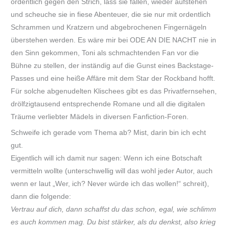
ordentlich gegen den Strich, lass sie fallen, wieder aufstehen
und scheuche sie in fiese Abenteuer, die sie nur mit ordentlich
Schrammen und Kratzern und abgebrochenen Fingernägeln
überstehen werden. Es wäre mir bei ODE AN DIE NACHT nie in
den Sinn gekommen, Toni als schmachtenden Fan vor die
Bühne zu stellen, der inständig auf die Gunst eines Backstage-
Passes und eine heiße Affäre mit dem Star der Rockband hofft.
Für solche abgenudelten Klischees gibt es das Privatfernsehen,
drölfzigtausend entsprechende Romane und all die digitalen
Träume verliebter Mädels in diversen Fanfiction-Foren.
Schweife ich gerade vom Thema ab? Mist, darin bin ich echt
gut.
Eigentlich will ich damit nur sagen: Wenn ich eine Botschaft
vermitteln wollte (unterschwellig will das wohl jeder Autor, auch
wenn er laut „Wer, ich? Never würde ich das wollen!“ schreit),
dann die folgende:
Vertrau auf dich, dann schaffst du das schon, egal, wie schlimm
es auch kommen mag. Du bist stärker, als du denkst, also krieg