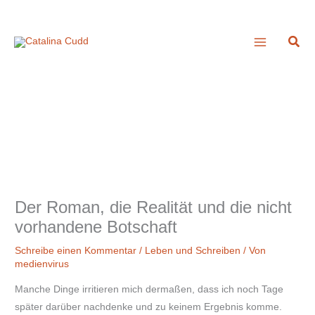
Zum
A
Inhalt
r
Suc
springen
c
h
i
v
Der Roman, die Realität und die nicht
vorhandene Botschaft
Schreibe einen Kommentar
/
Leben und Schreiben
/ Von
medienvirus
Manche Dinge irritieren mich dermaßen, dass ich noch Tage
später darüber nachdenke und zu keinem Ergebnis komme.