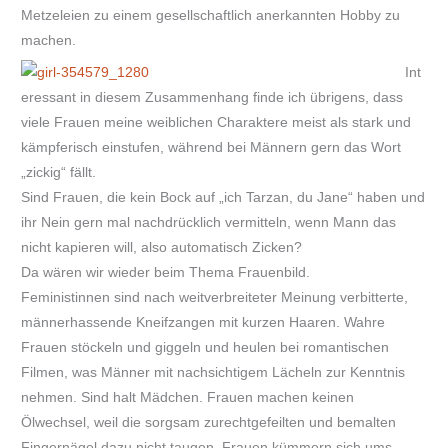
Metzeleien zu einem gesellschaftlich anerkannten Hobby zu
machen.
Int
eressant in diesem Zusammenhang finde ich übrigens, dass
viele Frauen meine weiblichen Charaktere meist als stark und
kämpferisch einstufen, während bei Männern gern das Wort
„zickig“ fällt.
Sind Frauen, die kein Bock auf „ich Tarzan, du Jane“ haben und
ihr Nein gern mal nachdrücklich vermitteln, wenn Mann das
nicht kapieren will, also automatisch Zicken?
Da wären wir wieder beim Thema Frauenbild.
Feministinnen sind nach weitverbreiteter Meinung verbitterte,
männerhassende Kneifzangen mit kurzen Haaren. Wahre
Frauen stöckeln und giggeln und heulen bei romantischen
Filmen, was Männer mit nachsichtigem Lächeln zur Kenntnis
nehmen. Sind halt Mädchen. Frauen machen keinen
Ölwechsel, weil die sorgsam zurechtgefeilten und bemalten
Fingernägel dazu nicht taugen. Frauen kümmern sich ums