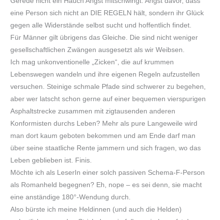
Gerede nicht ein Hauch Angst mitschwingt. Angst davor, dass
eine Person sich nicht an DIE REGELN hält, sondern ihr Glück
gegen alle Widerstände selbst sucht und hoffentlich findet.
Für Männer gilt übrigens das Gleiche. Die sind nicht weniger
gesellschaftlichen Zwängen ausgesetzt als wir Weibsen.
Ich mag unkonventionelle „Zicken“, die auf krummen
Lebenswegen wandeln und ihre eigenen Regeln aufzustellen
versuchen. Steinige schmale Pfade sind schwerer zu begehen,
aber wer latscht schon gerne auf einer bequemen vierspurigen
Asphaltstrecke zusammen mit zigtausenden anderen
Konformisten durchs Leben? Mehr als pure Langeweile wird
man dort kaum geboten bekommen und am Ende darf man
über seine staatliche Rente jammern und sich fragen, wo das
Leben geblieben ist. Finis.
Möchte ich als LeserIn einer solch passiven Schema-F-Person
als Romanheld begegnen? Eh, nope – es sei denn, sie macht
eine anständige 180°-Wendung durch.
Also bürste ich meine Heldinnen (und auch die Helden)