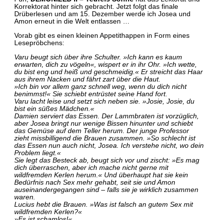
Korrektorat hinter sich gebracht. Jetzt folgt das finale
Drüberlesen und am 15. Dezember werde ich Josea und
Amon erneut in die Welt entlassen …
Vorab gibt es einen kleinen Appetithappen in Form eines
Lesepröbchens:
Varu beugt sich über ihre Schulter. »Ich kann es kaum
erwarten, dich zu vögeln«, wispert er in ihr Ohr. »Ich wette,
du bist eng und heiß und geschmeidig.« Er streicht das Haar
aus ihrem Nacken und fährt zart über die Haut.
»Ich bin vor allem ganz schnell weg, wenn du dich nicht
benimmst!« Sie schiebt entrüstet seine Hand fort.
Varu lacht leise und setzt sich neben sie. »Josie, Josie, du
bist ein süßes Mädchen.«
Damien serviert das Essen. Der Lammbraten ist vorzüglich,
aber Josea bringt nur wenige Bissen hinunter und schiebt
das Gemüse auf dem Teller herum. Der junge Professor
zieht missbilligend die Brauen zusammen. »So schlecht ist
das Essen nun auch nicht, Josea. Ich verstehe nicht, wo dein
Problem liegt.«
Sie legt das Besteck ab, beugt sich vor und zischt: »Es mag
dich überraschen, aber ich mache nicht gerne mit
wildfremden Kerlen herum.« Und überhaupt hat sie kein
Bedürfnis nach Sex mehr gehabt, seit sie und Amon
auseinandergegangen sind – falls sie je wirklich zusammen
waren.
Lucius hebt die Brauen. »Was ist falsch an gutem Sex mit
wildfremden Kerlen?«
»Es ist schamlos!«