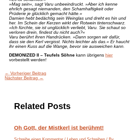
»Mag sein«, sagt Varu unbeeindruckt. »Aber ich kenne
ehrlich gesagt niemanden, den Schamhaftigkeit oder
Prüderie je glücklich gemacht hätte.«
Damien hebt bedächtig sein Weinglas und dreht es hin und
her. Im Schein der Kerzen wirkt der Rotwein tintenschwarz.
»Ich fürchte, sie ist unglücklich verliebt, Varu. Sie schaut so
verloren drein, findest du nicht auch?«
Varu berührt ihren Handrücken. »Dann sorgen wir dafür,
dass sie den Kerl vergisst. Nichts leichter als das.« Er haucht
ihr einen Kuss auf die Wange, bevor sie ausweichen kann.
DEMONIZED II – Teufels Söhne
kann übrigens
hier
vorbestellt werden!
←
Vorheriger Beitrag
Nächster Beitrag
→
Related Posts
Oh Gott, der Mistkerl ist berühmt!
Schreibe einen Kommentar
/
Leben und Schreiben
/ By