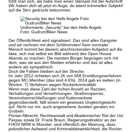
fühlt man sich, als habe man einen Stempel mit der Aufschrift
Wir haben dich ab jetzt im Auge, du latent kriminelles Subjekt!
auf die Stirn gedrückt bekommen.
Uniformierte „Security“ bei den Hells Angels
Foto: Gudrun/Biker News
Der Öffentlichkeit wird signalisiert:
Das sind alles Gangster
und wir rechnen mit dem Schlimmsten!
Kein normaler
Mensch kommt bei diesem abschreckenden Aufgebot auf die
Idee, sich mal selbst ein Bild während des Open House
Abends zu machen. Die meisten Bürger begnügen sich mit
dem, was sie aus den Medien erfahren und das ist alles
andere als sympathisch.
Doch die Fakten bleiben auf der Strecke.
Im Jahr 2012 richteten sich 26 von 568 Ermittlungsverfahren
gegen MC-Member (das sind 4,6%). 2014 gab es sieben (in
Worten: 7) Verfahren wegen Rockerkriminalität.
Wenn man diese Zahl der hohen Anzahl an Razzien,
Verhaftungen und Vernehmungen, Straßensperren,
Vereinsheimschließungen und Kuttenverbote
gegenüberstellt, fällt einem ein gewisses Ungleichgewicht
auf. Nicht nur mir, auch angesehene Juristen geraten ins
Grübeln.
Florian Albrecht, Rechtsanwalt und Akademischer Rat der Uni
Passau sowie Dr. Frank Braun, Regierungsdirektor an der
FHÖV NRW in Münster, sind öffentlich der Meinung, dass
polizeilicher Aufwand und Kriminalitätswirklichkeit, die Rocker