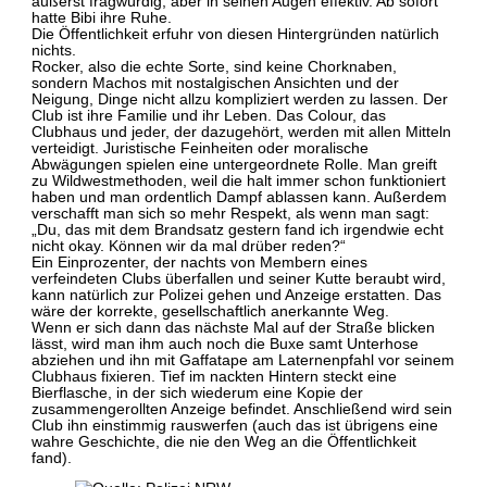
äußerst fragwürdig, aber in seinen Augen effektiv. Ab sofort
hatte Bibi ihre Ruhe.
Die Öffentlichkeit erfuhr von diesen Hintergründen natürlich
nichts.
Rocker, also die echte Sorte, sind keine Chorknaben,
sondern Machos mit nostalgischen Ansichten und der
Neigung, Dinge nicht allzu kompliziert werden zu lassen. Der
Club ist ihre Familie und ihr Leben. Das Colour, das
Clubhaus und jeder, der dazugehört, werden mit allen Mitteln
verteidigt. Juristische Feinheiten oder moralische
Abwägungen spielen eine untergeordnete Rolle. Man greift
zu Wildwestmethoden, weil die halt immer schon funktioniert
haben und man ordentlich Dampf ablassen kann. Außerdem
verschafft man sich so mehr Respekt, als wenn man sagt:
„Du, das mit dem Brandsatz gestern fand ich irgendwie echt
nicht okay. Können wir da mal drüber reden?“
Ein Einprozenter, der nachts von Membern eines
verfeindeten Clubs überfallen und seiner Kutte beraubt wird,
kann natürlich zur Polizei gehen und Anzeige erstatten. Das
wäre der korrekte, gesellschaftlich anerkannte Weg.
Wenn er sich dann das nächste Mal auf der Straße blicken
lässt, wird man ihm auch noch die Buxe samt Unterhose
abziehen und ihn mit Gaffatape am Laternenpfahl vor seinem
Clubhaus fixieren. Tief im nackten Hintern steckt eine
Bierflasche, in der sich wiederum eine Kopie der
zusammengerollten Anzeige befindet. Anschließend wird sein
Club ihn einstimmig rauswerfen (auch das ist übrigens eine
wahre Geschichte, die nie den Weg an die Öffentlichkeit
fand).