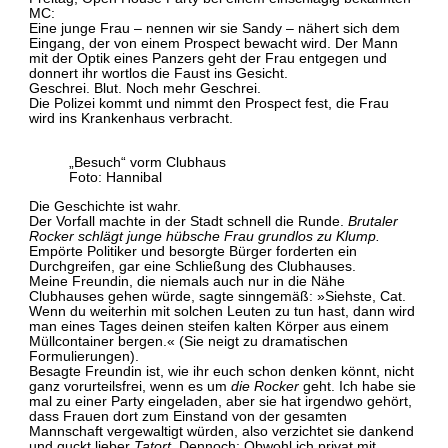
MC:
Eine junge Frau – nennen wir sie Sandy – nähert sich dem
Eingang, der von einem Prospect bewacht wird. Der Mann
mit der Optik eines Panzers geht der Frau entgegen und
donnert ihr wortlos die Faust ins Gesicht.
Geschrei. Blut. Noch mehr Geschrei.
Die Polizei kommt und nimmt den Prospect fest, die Frau
wird ins Krankenhaus verbracht.
„Besuch“ vorm Clubhaus
Foto: Hannibal
Die Geschichte ist wahr.
Der Vorfall machte in der Stadt schnell die Runde.
Brutaler
Rocker schlägt junge hübsche Frau grundlos zu Klump.
Empörte Politiker und besorgte Bürger forderten ein
Durchgreifen, gar eine Schließung des Clubhauses.
Meine Freundin, die niemals auch nur in die Nähe
Clubhauses gehen würde, sagte sinngemäß: »Siehste, Cat.
Wenn du weiterhin mit solchen Leuten zu tun hast, dann wird
man eines Tages deinen steifen kalten Körper aus einem
Müllcontainer bergen.« (Sie neigt zu dramatischen
Formulierungen).
Besagte Freundin ist, wie ihr euch schon denken könnt, nicht
ganz vorurteilsfrei, wenn es um
die Rocker
geht. Ich habe sie
mal zu einer Party eingeladen, aber sie hat irgendwo gehört,
dass Frauen dort zum Einstand von der gesamten
Mannschaft vergewaltigt würden, also verzichtet sie dankend
und guckt lieber
Tatort
. Dennoch: Obwohl ich privat mit