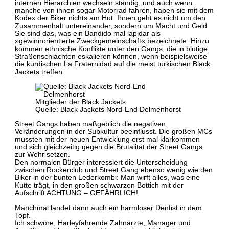
internen Hierarchien wechseln ständig, und auch wenn
manche von ihnen sogar Motorrad fahren, haben sie mit dem
Kodex der Biker nichts am Hut. Ihnen geht es nicht um den
Zusammenhalt untereinander, sondern um Macht und Geld.
Sie sind das, was ein Bandido mal lapidar als
»gewinnorientierte Zweckgemeinschaft« bezeichnete. Hinzu
kommen ethnische Konflikte unter den Gangs, die in blutige
Straßenschlachten eskalieren können, wenn beispielsweise
die kurdischen La Fraternidad auf die meist türkischen Black
Jackets treffen.
Mitglieder der Black Jackets
Quelle: Black Jackets Nord-End Delmenhorst
Street Gangs haben maßgeblich die negativen
Veränderungen in der Subkultur beeinflusst. Die großen MCs
mussten mit der neuen Entwicklung erst mal klarkommen
und sich gleichzeitig gegen die Brutalität der Street Gangs
zur Wehr setzen.
Den normalen Bürger interessiert die Unterscheidung
zwischen Rockerclub und Street Gang ebenso wenig wie den
Biker in der bunten Lederkombi: Man wirft alles, was eine
Kutte trägt, in den großen schwarzen Bottich mit der
Aufschrift ACHTUNG – GEFÄHRLICH!
Manchmal landet dann auch ein harmloser Dentist in dem
Topf.
Ich schwöre, Harleyfahrende Zahnärzte, Manager und