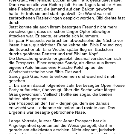
Werkstatt, weil jemand Zucker in den Tank geschüttet hatte.
Dann waren alle vier Reifen platt. Eines Tages fand ihr Hund
eine Fleischwurst, die jemand auf den Balkon geworfen
hatte. Er fraß sie und starb qualvoll. Die Wurst war mit
zerbrochenen Rasierklingen gespickt worden. Bibi drehte fast
durch.
Jetzt konnte sie auch ihrem besorgten Freund nicht mehr
verschweigen, dass sie schon länger Opfer böswiliger
Attacken war. Er sagte, er werde sich kümmern.
Ein paar Prospects verbrachten abwechselnd die Nächte vor
ihrem Haus, gut sichtbar. Ruhe kehrte ein. Bibis Freund zog
die Bewacher ab. Eine Woche später flog ein Backstein
durchs geöffnete Fenster und traf Bibi am Kopf.
Die Bewachung wurde fortgesetzt; diesmal versteckten sich
die Prospects. Einer ertappte Sandy, als diese aus ihrem
eigenen Auto hinaus eine Flasche Ketchup auf die
Windschutzscheibe von Bibis Fiat warf.
Sandy gab Gas, konnte entkommen und ward nicht mehr
gesehen …
… bis sie im darauf folgenden Jahr bei besagter Open House
Party auftauchte, überzeugt, über die Sache wäre längst
Gras gewachsen. Vielleicht hoffte sie sogar, die beiden
hätten sich getrennt.
Der Prospect an der Tür – derjenige, dem sie damals
entwischt war – erkannte sie sofort und rastete aus. Das
Ergebnis war besagte gebrochene Nase.
Lange Vorrede, kurzer Sinn: Jener Prospect hat die
Angelegenheit spontan auf die Weise geregelt, die ihm
gerade am effektivsten erschien. Nicht elegant, juristisch