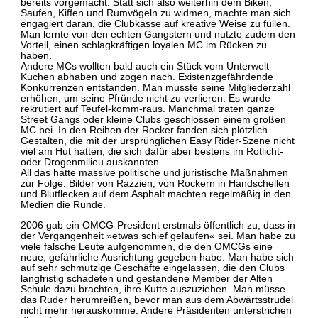
bereits vorgemacht. Statt sich also weiterhin dem Biken,
Saufen, Kiffen und Rumvögeln zu widmen, machte man sich
engagiert daran, die Clubkasse auf kreative Weise zu füllen.
Man lernte von den echten Gangstern und nutzte zudem den
Vorteil, einen schlagkräftigen loyalen MC im Rücken zu
haben.
Andere MCs wollten bald auch ein Stück vom Unterwelt-
Kuchen abhaben und zogen nach. Existenzgefährdende
Konkurrenzen entstanden. Man musste seine Mitgliederzahl
erhöhen, um seine Pfründe nicht zu verlieren. Es wurde
rekrutiert auf Teufel-komm-raus. Manchmal traten ganze
Street Gangs oder kleine Clubs geschlossen einem großen
MC bei. In den Reihen der Rocker fanden sich plötzlich
Gestalten, die mit der ursprünglichen Easy Rider-Szene nicht
viel am Hut hatten, die sich dafür aber bestens im Rotlicht-
oder Drogenmilieu auskannten.
All das hatte massive politische und juristische Maßnahmen
zur Folge. Bilder von Razzien, von Rockern in Handschellen
und Blutflecken auf dem Asphalt machten regelmäßig in den
Medien die Runde.
2006 gab ein OMCG-President erstmals öffentlich zu, dass in
der Vergangenheit »etwas schief gelaufen« sei. Man habe zu
viele falsche Leute aufgenommen, die den OMCGs eine
neue, gefährliche Ausrichtung gegeben habe. Man habe sich
auf sehr schmutzige Geschäfte eingelassen, die den Clubs
langfristig schadeten und gestandene Member der Alten
Schule dazu brachten, ihre Kutte auszuziehen. Man müsse
das Ruder herumreißen, bevor man aus dem Abwärtsstrudel
nicht mehr herauskomme. Andere Präsidenten unterstrichen