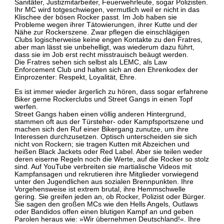
Sanitäter, Justizmitarbeiter, Feuerwehrleute, sogar Polizisten.
Ihr MC wird totgeschwiegen, vermutlich weil er nicht in das
Klischee der bösen Rocker passt. Im Job haben sie
Probleme wegen ihrer Tätowierungen, ihrer Kutte und der
Nähe zur Rockerszene. Zwar pflegen die einschlägigen
Clubs logischerweise keine engen Kontakte zu den Fratres,
aber man lässt sie unbehelligt, was wiederum dazu führt,
dass sie im Job erst recht misstrauisch beäugt werden.
Die Fratres sehen sich selbst als LEMC, als Law
Enforcement Club und halten sich an den Ehrenkodex der
Einprozenter: Respekt, Loyalität, Ehre.
Es ist immer wieder ärgerlich zu hören, dass sogar erfahrene
Biker gerne Rockerclubs und Street Gangs in einen Topf
werfen.
Street Gangs haben einen völlig anderen Hintergrund,
stammen oft aus der Türsteher- oder Kampfsportszene und
machen sich den Ruf einer Bikergang zunutze, um ihre
Interessen durchzusetzen. Optisch unterscheiden sie sich
nicht von Rockern; sie tragen Kutten mit Abzeichen und
heißen Black Jackets oder Red Label. Aber sie teilen weder
deren eiserne Regeln noch die Werte, auf die Rocker so stolz
sind. Auf YouTube verbreiten sie martialische Videos mit
Kampfansagen und rekrutieren ihre Mitglieder vorwiegend
unter den Jugendlichen aus sozialen Brennpunkten. Ihre
Vorgehensweise ist extrem brutal, ihre Hemmschwelle
gering. Sie greifen jeden an, ob Rocker, Polizist oder Bürger.
Sie sagen den großen MCs wie den Hells Angels, Outlaws
oder Bandidos offen einen blutigen Kampf an und geben
Parolen heraus wie: »Wir übernehmen Deutschland!«. Ihre