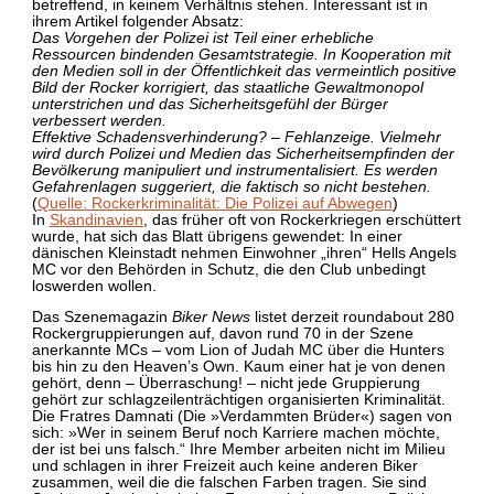
betreffend, in keinem Verhältnis stehen. Interessant ist in
ihrem Artikel folgender Absatz:
Das Vorgehen der Polizei ist Teil einer erhebliche
Ressourcen bindenden Gesamtstrategie. In Kooperation mit
den Medien soll in der Öffentlichkeit das vermeintlich positive
Bild der Rocker korrigiert, das staatliche Gewaltmonopol
unterstrichen und das Sicherheitsgefühl der Bürger
verbessert werden.
Effektive Schadensverhinderung? – Fehlanzeige. Vielmehr
wird durch Polizei und Medien das Sicherheitsempfinden der
Bevölkerung manipuliert und instrumentalisiert. Es werden
Gefahrenlagen suggeriert, die faktisch so nicht bestehen.
(
Quelle: Rockerkriminalität: Die Polizei auf Abwegen
)
In
Skandinavien
, das früher oft von Rockerkriegen erschüttert
wurde, hat sich das Blatt übrigens gewendet: In einer
dänischen Kleinstadt nehmen Einwohner „ihren“ Hells Angels
MC vor den Behörden in Schutz, die den Club unbedingt
loswerden wollen.
Das Szenemagazin
Biker News
listet derzeit roundabout 280
Rockergruppierungen auf, davon rund 70 in der Szene
anerkannte MCs – vom Lion of Judah MC über die Hunters
bis hin zu den Heaven’s Own. Kaum einer hat je von denen
gehört, denn – Überraschung! – nicht jede Gruppierung
gehört zur schlagzeilenträchtigen organisierten Kriminalität.
Die Fratres Damnati (Die »Verdammten Brüder«) sagen von
sich: »Wer in seinem Beruf noch Karriere machen möchte,
der ist bei uns falsch.“ Ihre Member arbeiten nicht im Milieu
und schlagen in ihrer Freizeit auch keine anderen Biker
zusammen, weil die die falschen Farben tragen. Sie sind