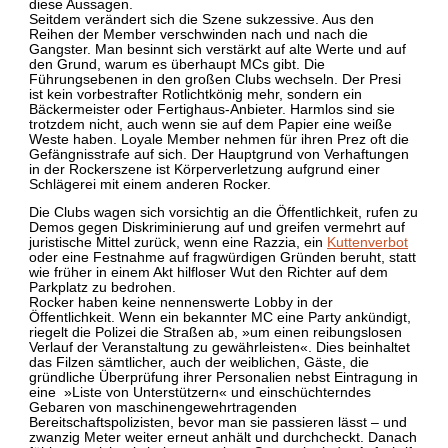
diese Aussagen.
Seitdem verändert sich die Szene sukzessive. Aus den
Reihen der Member verschwinden nach und nach die
Gangster. Man besinnt sich verstärkt auf alte Werte und auf
den Grund, warum es überhaupt MCs gibt. Die
Führungsebenen in den großen Clubs wechseln. Der Presi
ist kein vorbestrafter Rotlichtkönig mehr, sondern ein
Bäckermeister oder Fertighaus-Anbieter. Harmlos sind sie
trotzdem nicht, auch wenn sie auf dem Papier eine weiße
Weste haben. Loyale Member nehmen für ihren Prez oft die
Gefängnisstrafe auf sich. Der Hauptgrund von Verhaftungen
in der Rockerszene ist Körperverletzung aufgrund einer
Schlägerei mit einem anderen Rocker.
Die Clubs wagen sich vorsichtig an die Öffentlichkeit, rufen zu
Demos gegen Diskriminierung auf und greifen vermehrt auf
juristische Mittel zurück, wenn eine Razzia, ein
Kuttenverbot
oder eine Festnahme auf fragwürdigen Gründen beruht, statt
wie früher in einem Akt hilfloser Wut den Richter auf dem
Parkplatz zu bedrohen.
Rocker haben keine nennenswerte Lobby in der
Öffentlichkeit. Wenn ein bekannter MC eine Party ankündigt,
riegelt die Polizei die Straßen ab, »um einen reibungslosen
Verlauf der Veranstaltung zu gewährleisten«. Dies beinhaltet
das Filzen sämtlicher, auch der weiblichen, Gäste, die
gründliche Überprüfung ihrer Personalien nebst Eintragung in
eine »Liste von Unterstützern« und einschüchterndes
Gebaren von maschinengewehrtragenden
Bereitschaftspolizisten, bevor man sie passieren lässt – und
zwanzig Meter weiter erneut anhält und durchcheckt. Danach