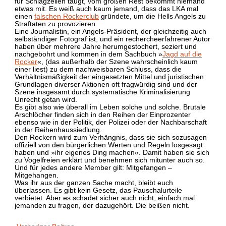
für Schlagzeilen taugt, vom großen Rest bekommt niemand
etwas mit. Es weiß auch kaum jemand, dass das LKA mal
einen
falschen Rockerclub
gründete, um die Hells Angels zu
Straftaten zu provozieren.
Eine Journalistin, ein Angels-Präsident, der gleichzeitig auch
selbständiger Fotograf ist, und ein rechercheerfahrener Autor
haben über mehrere Jahre herumgestochert, seziert und
nachgebohrt und kommen in dem Sachbuch »
Jagd auf die
Rocker
«, (das außerhalb der Szene wahrscheinlich kaum
einer liest) zu dem nachweisbaren Schluss, dass die
Verhältnismäßigkeit der eingesetzten Mittel und juristischen
Grundlagen diverser Aktionen oft fragwürdig sind und der
Szene insgesamt durch systematische Kriminalisierung
Unrecht getan wird.
Es gibt also wie überall im Leben solche und solche. Brutale
Arschlöcher finden sich in den Reihen der Einprozenter
ebenso wie in der Politik, der Polizei oder der Nachbarschaft
in der Reihenhaussiedlung.
Den Rockern wird zum Verhängnis, dass sie sich sozusagen
offiziell von den bürgerlichen Werten und Regeln losgesagt
haben und »ihr eigenes Ding machen«. Damit haben sie sich
zu Vogelfreien erklärt und benehmen sich mitunter auch so.
Und für jedes andere Member gilt: Mitgefangen –
Mitgehangen.
Was ihr aus der ganzen Sache macht, bleibt euch
überlassen. Es gibt kein Gesetz, das Pauschalurteile
verbietet. Aber es schadet sicher auch nicht, einfach mal
jemanden zu fragen, der dazugehört. Die beißen nicht.