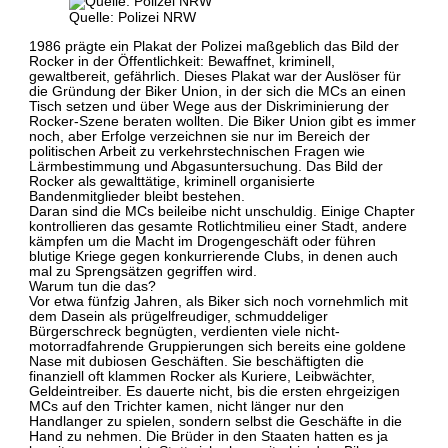
Quelle: Polizei NRW
1986 prägte ein Plakat der Polizei maßgeblich das Bild der
Rocker in der Öffentlichkeit: Bewaffnet, kriminell,
gewaltbereit, gefährlich. Dieses Plakat war der Auslöser für
die Gründung der Biker Union, in der sich die MCs an einen
Tisch setzen und über Wege aus der Diskriminierung der
Rocker-Szene beraten wollten. Die Biker Union gibt es immer
noch, aber Erfolge verzeichnen sie nur im Bereich der
politischen Arbeit zu verkehrstechnischen Fragen wie
Lärmbestimmung und Abgasuntersuchung. Das Bild der
Rocker als gewalttätige, kriminell organisierte
Bandenmitglieder bleibt bestehen.
Daran sind die MCs beileibe nicht unschuldig. Einige Chapter
kontrollieren das gesamte Rotlichtmilieu einer Stadt, andere
kämpfen um die Macht im Drogengeschäft oder führen
blutige Kriege gegen konkurrierende Clubs, in denen auch
mal zu Sprengsätzen gegriffen wird.
Warum tun die das?
Vor etwa fünfzig Jahren, als Biker sich noch vornehmlich mit
dem Dasein als prügelfreudiger, schmuddeliger
Bürgerschreck begnügten, verdienten viele nicht-
motorradfahrende Gruppierungen sich bereits eine goldene
Nase mit dubiosen Geschäften. Sie beschäftigten die
finanziell oft klammen Rocker als Kuriere, Leibwächter,
Geldeintreiber. Es dauerte nicht, bis die ersten ehrgeizigen
MCs auf den Trichter kamen, nicht länger nur den
Handlanger zu spielen, sondern selbst die Geschäfte in die
Hand zu nehmen. Die Brüder in den Staaten hatten es ja