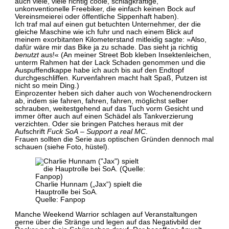
auch viele, viele richtig coole, schlagkräftige,
unkonventionelle Freebiker, die einfach keinen Bock auf
Vereinsmeierei oder öffentliche Sippenhaft haben).
Ich traf mal auf einen gut betuchten Unternehmer, der die
gleiche Maschine wie ich fuhr und nach einem Blick auf
meinem exorbitanten Kilometerstand mitleidig sagte: »Also,
dafür wäre mir das Bike ja zu schade. Das sieht ja richtig
benutzt
aus!« (An meiner Street Bob kleben Insektenleichen,
unterm Rahmen hat der Lack Schaden genommen und die
Auspuffendkappe habe ich auch bis auf den Endtopf
durchgeschliffen. Kurvenfahren macht halt Spaß, Putzen ist
nicht so mein Ding.)
Einprozenter heben sich daher auch von Wochenendrockern
ab, indem sie fahren, fahren, fahren, möglichst selber
schrauben, weitestgehend auf das Tuch vorm Gesicht und
immer öfter auch auf einen Schädel als Tankverzierung
verzichten. Oder sie bringen Patches heraus mit der
Aufschrift
Fuck SoA – Support a real MC
.
Frauen sollten die Serie aus optischen Gründen dennoch mal
schauen (siehe Foto, hüstel).
Charlie Hunnam („Jax“) spielt die
Hauptrolle bei SoA.
Quelle: Fanpop
Manche Weekend Warrior schlagen auf Veranstaltungen
gerne über die Stränge und legen auf das Negativbild der