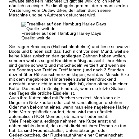
Anwälte sind kein Klischee! Es gibt sie wirklich; ich kenne
nämlich so einige. Sie liebäugeln gern mit der romantisierten
Vorstellung vom Outlaw Biker, der allein durch seine
Maschine und sein Auftreten gefürchtet wird.
Freebiker auf den Hamburg Harley Days
Quelle: welt.de
Sie tragen Braincaps (Halbschalenhelme) und fiese schwarze
Boots und binden sich das Tuch nicht vor dem Mund, weil sie
keine Käfer zwischen den gepflegten Zähnen haben wollen,
sondern weil es so geil Banditen-mäßig aussieht. Ihre Bikes
sind gerne schwarz und mit Schädeln verziert und wenn sie
am Sonntag von Treff zu Treff fahren (und nach 3 Stunden
dezent über Rückenschmerzen klagen, weil das Muscle Bike
mit dem megabreiten Hinterreifen zwar beeindruckend
aussieht, aber nicht tourentauglich ist), dann oftmals in einer
Kutte. Das macht mächtig Eindruck, wenn die letzte Station
des Tages die örtliche Eisdiele ist.
Auch ihre Kutten sind mit Patches verziert. Man kann die
Dinger im Netz kaufen oder auf Veranstaltungen erstehen.
Oder man bekommt eines, wenn man eine nagelneue Harley
beim Vertragshändler ordert; dann wird man nämlich
automatisch HOG-Member, ob man will oder nicht.
Viele Freebiker allerdings nehmen ihre Kutte ernst und
nähen nichts darauf, das nicht direkt mit ihrer Person zu tun
hat. Es sind Freundschafts-, Unterstützungs- oder
Gedenkpatches, der Rückenaufnäher einer Gemeinschaft