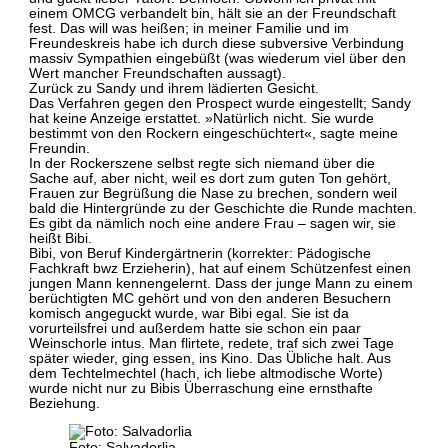
einem OMCG verbandelt bin, hält sie an der Freundschaft
fest. Das will was heißen; in meiner Familie und im
Freundeskreis habe ich durch diese subversive Verbindung
massiv Sympathien eingebüßt (was wiederum viel über den
Wert mancher Freundschaften aussagt).
Zurück zu Sandy und ihrem lädierten Gesicht.
Das Verfahren gegen den Prospect wurde eingestellt; Sandy
hat keine Anzeige erstattet. »Natürlich nicht. Sie wurde
bestimmt von den Rockern eingeschüchtert«, sagte meine
Freundin.
In der Rockerszene selbst regte sich niemand über die
Sache auf, aber nicht, weil es dort zum guten Ton gehört,
Frauen zur Begrüßung die Nase zu brechen, sondern weil
bald die Hintergründe zu der Geschichte die Runde machten.
Es gibt da nämlich noch eine andere Frau – sagen wir, sie
heißt Bibi.
Bibi, von Beruf Kindergärtnerin (korrekter: Pädogische
Fachkraft bwz Erzieherin), hat auf einem Schützenfest einen
jungen Mann kennengelernt. Dass der junge Mann zu einem
berüchtigten MC gehört und von den anderen Besuchern
komisch angeguckt wurde, war Bibi egal. Sie ist da
vorurteilsfrei und außerdem hatte sie schon ein paar
Weinschorle intus. Man flirtete, redete, traf sich zwei Tage
später wieder, ging essen, ins Kino. Das Übliche halt. Aus
dem Techtelmechtel (hach, ich liebe altmodische Worte)
wurde nicht nur zu Bibis Überraschung eine ernsthafte
Beziehung.
Foto: Salvadorlia