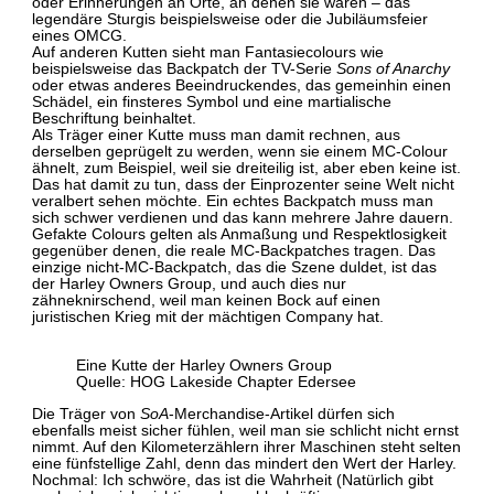
oder Erinnerungen an Orte, an denen sie waren – das
legendäre Sturgis beispielsweise oder die Jubiläumsfeier
eines OMCG.
Auf anderen Kutten sieht man Fantasiecolours wie
beispielsweise das Backpatch der TV-Serie
Sons of Anarchy
oder etwas anderes Beeindruckendes, das gemeinhin einen
Schädel, ein finsteres Symbol und eine martialische
Beschriftung beinhaltet.
Als Träger einer Kutte muss man damit rechnen, aus
derselben geprügelt zu werden, wenn sie einem MC-Colour
ähnelt, zum Beispiel, weil sie dreiteilig ist, aber eben keine ist.
Das hat damit zu tun, dass der Einprozenter seine Welt nicht
veralbert sehen möchte. Ein echtes Backpatch muss man
sich schwer verdienen und das kann mehrere Jahre dauern.
Gefakte Colours gelten als Anmaßung und Respektlosigkeit
gegenüber denen, die reale MC-Backpatches tragen. Das
einzige nicht-MC-Backpatch, das die Szene duldet, ist das
der Harley Owners Group, und auch dies nur
zähneknirschend, weil man keinen Bock auf einen
juristischen Krieg mit der mächtigen Company hat.
Eine Kutte der Harley Owners Group
Quelle: HOG Lakeside Chapter Edersee
Die Träger von
SoA
-Merchandise-Artikel dürfen sich
ebenfalls meist sicher fühlen, weil man sie schlicht nicht ernst
nimmt. Auf den Kilometerzählern ihrer Maschinen steht selten
eine fünfstellige Zahl, denn das mindert den Wert der Harley.
Nochmal: Ich schwöre, das ist die Wahrheit (Natürlich gibt