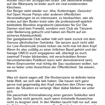
Rocker noch ein Schüppchen drauf. Der besoffene Anwalt
auf der Bikerparty ist leider auch ein real existierendes
Klischees.
Der Bürger sieht wieder nur:
Aha, Kuttenträger. Gesocks!
Auf Open House Partys oder anderen öffentlichen
Veranstaltungen ist es interessant, zu beobachten, wer als
erstes auf den Boden kotzt oder die professionell-spärlich
bekleidete Blondine angrabscht (absolutes No Go! Die
Damen sind kein Freiwild, sondern vom Club als Tänzerin
oder Bedienung gebucht und haben ein Recht auf ein
sicheres Arbeitsumfeld).
Der gastgebende Club selber hält sich stark zurück mit dem
Genuss alkoholischer Getränke. Sie tanzen auch nicht wild
zur Live-Rockmusik (meist nicken sie nicht mal mit dem Kopf.
Wenn ihr also zufällig zu einer örtlichen Band gehört und der
hiesige OMCG euch engagieren will, überlegt es euch
zweimal! Finster blickendes, mit verschränkten Armen
herumstehendes Publikum kann sehr demotivierend sein).
Wenn Einprozenter mal richtig die Sau rauslassen wollen, tun
sie es lieber unter Ausschluss der Öffentlichkeit. Sie wissen,
warum.
Was ich damit sagen will: Die Rockerszene ist definitiv keine
heile Welt, wo sich alle lieb haben. Die hauen sich ganz
gerne mal gegenseitig den Kopf zwischen den Ohren weg,
wenn die Situation es verlangt. Aber dabei bleiben sie unter
sich.
Die pauschale Kriminalisierung einer ganzen Subkultur wird
der Sache nicht gerecht, auch wenn kriminelle Auswüchse
nicht zu leugnen sind. In den Medien taucht halt nur auf, was