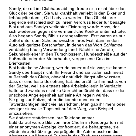
Sandy, die oft im Clubhaus abhing, freute sich nicht über das
Glück der beiden. Sie war krankhaft verliebt in den Biker und
liebäugelte damit, Old Lady zu werden. Das Objekt ihrer
Begierde entschied sich zu ihrem Verdruss leider für besagte
Bibi und aus Sandys verliebter Fixierung wurde Hass, der
sich wiederum gegen die vermeintliche Konkurrentin richtete.
Also begann Sandy, Bibi zu drangsalieren. Erst waren es nur
Zettel unter dem Scheibenwischer ihres Fiat, dann in den
Autolack geritzte Botschaften, in denen das Wort
Schlampe
verdächtig häufig Verwendung fand. Nächtliche Anrufe,
Sekundenkleber in den Türschlössern, Hundescheiße auf der
Fußmatte oder der Motorhaube, vergossene Cola im
Briefkasten.
Bibi hatte keine Ahnung, wer da sauer auf sie war; sie kannte
Sandy überhaupt nicht. Ihr Freund und sie trafen sich meist
außerhalb des Clubs, obwohl natürlich längst alle wussten,
dass er eine feste Beziehung hat. Sie erzählte ihm nichts von
der Sache, weil sie erstens eine Arbeitskollegin in Verdacht
hatte und zweitens nicht zu Unrecht befürchtete, dass er die
unschöne Angelegenheit auf seine Art regeln würde.
Sie ging zur Polizei, aber die konnte ohne einen
Tatverdächtigen nicht viel ausrichten. Man gab ihr mehr oder
weniger sinnvolle Tipps mit auf den Weg
,
zum Beispiel
umzuziehen.
Sie änderte stattdessen ihre Telefonnummer.
Bald darauf wurde Bibi von ihrer Chefin im Kindergarten mit
einer anonymen Anzeige konfrontiert, die behauptete, sie
würde ihre Schützlinge verprügeln. Ihr Auto musste in die