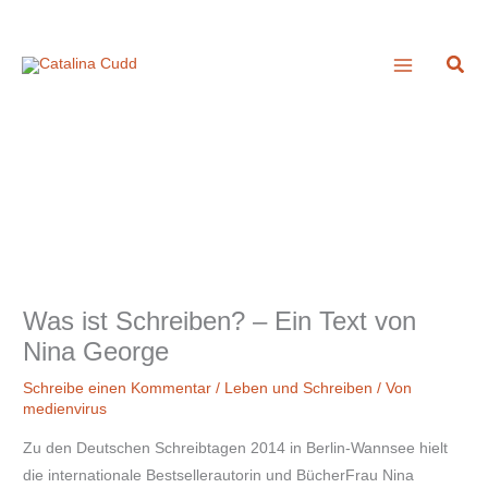
Zum
A
Inhalt
r
Suc
springen
c
h
i
v
Was ist Schreiben? – Ein Text von
Nina George
Schreibe einen Kommentar
/
Leben und Schreiben
/ Von
medienvirus
Zu den Deutschen Schreibtagen 2014 in Berlin-Wannsee hielt
die internationale Bestsellerautorin und BücherFrau Nina