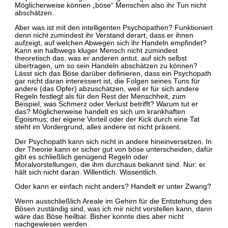
Möglicherweise können „böse“ Menschen also ihr Tun nicht
abschätzen.
Aber was ist mit den intelligenten Psychopathen? Funktioniert
denn nicht zumindest ihr Verstand derart, dass er ihnen
aufzeigt, auf welchen Abwegen sich ihr Handeln empfindet?
Kann ein halbwegs kluger Mensch nicht zumindest
theoretisch das, was er anderen antut, auf sich selbst
übertragen, um so sein Handeln abschätzen zu können?
Lässt sich das Böse darüber definieren, dass ein Psychopath
gar nicht daran interessiert ist, die Folgen seines Tuns für
andere (das Opfer) abzuschätzen, weil er für sich andere
Regeln festlegt als für den Rest der Menschheit, zum
Beispiel, was Schmerz oder Verlust betrifft? Warum tut er
das? Möglicherweise handelt es sich um krankhaften
Egoismus; der eigene Vorteil oder der Kick durch eine Tat
steht im Vordergrund, alles andere ist nicht präsent.
Der Psychopath kann sich nicht in andere hineinversetzen. In
der Theorie kann er sicher gut von böse unterscheiden, dafür
gibt es schließlich genügend Regeln oder
Moralvorstellungen, die ihm durchaus bekannt sind. Nur: er
hält sich nicht daran. Willentlich. Wissentlich.
Oder kann er einfach nicht anders? Handelt er unter Zwang?
Wenn ausschließlich Areale im Gehirn für die Entstehung des
Bösen zuständig sind, was ich mir nicht vorstellen kann, dann
wäre das Böse heilbar. Bisher konnte dies aber nicht
nachgewiesen werden.