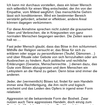
Ich kann mir durchaus vorstellen, dass ein böser Mensch
sich willentlich für einen Weg entscheidet, der ihn von der
Empathie, vom Mitleid wegführt. Das menschliche Gehirn
lässt sich konditionieren. Wird ein bestimmter Bereich
verstärkt gefordert, arbeitet er effektiver, andere Areal
können dagegen verkümmern.
Für diese Annahme sprechen nicht zuletzt die grausamen
Taten und Verbrechen, die in Kriegszeiten von ganz
normalen Menschen begangen werden. Die Zeiten waren
halt so….
Fast jeder Mensch glaubt, dass das Böse in ihm schlummert.
Mithilfe der Religion versucht er, das Böse für sich zu
erklären oder sogar zu personifizieren (Teufel, Dämonen…)
und über Rituale oder Gebote von sich fernzuhalten oder am
Ausbrechen zu hindern. Auch politische und rechtliche
Erklärungen (Gesetze, Menschenrechte…) dienen dazu, das
Gute vom Bösen abzugrenzen und dem Menschen ein
Leitsystem an die Hand zu geben. Denn böse sind immer die
anderen.
Jeder, der (vermeintlich) Böses tut, findet für sein Handeln
immer eine Rechtfertigung, die ihm recht und logisch
erscheint und das Leiden des Opfers in irgend einer Form
relativiert.
Aggression ist die bekannteste Form der Bosheit. Zwar
nutzen auch Tiere aggressives Handeln, doch einzig zum