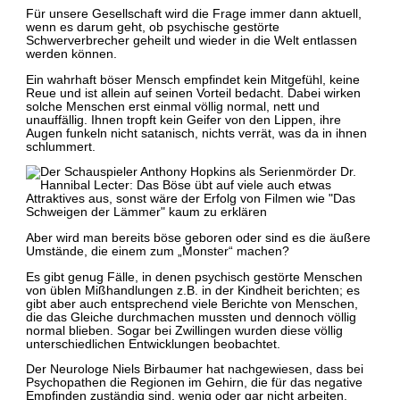
Für unsere Gesellschaft wird die Frage immer dann aktuell,
wenn es darum geht, ob psychische gestörte
Schwerverbrecher geheilt und wieder in die Welt entlassen
werden können.
Ein wahrhaft böser Mensch empfindet kein Mitgefühl, keine
Reue und ist allein auf seinen Vorteil bedacht. Dabei wirken
solche Menschen erst einmal völlig normal, nett und
unauffällig. Ihnen tropft kein Geifer von den Lippen, ihre
Augen funkeln nicht satanisch, nichts verrät, was da in ihnen
schlummert.
Aber wird man bereits böse geboren oder sind es die äußere
Umstände, die einem zum „Monster“ machen?
Es gibt genug Fälle, in denen psychisch gestörte Menschen
von üblen Mißhandlungen z.B. in der Kindheit berichten; es
gibt aber auch entsprechend viele Berichte von Menschen,
die das Gleiche durchmachen mussten und dennoch völlig
normal blieben. Sogar bei Zwillingen wurden diese völlig
unterschiedlichen Entwicklungen beobachtet.
Der Neurologe Niels Birbaumer hat nachgewiesen, dass bei
Psychopathen die Regionen im Gehirn, die für das negative
Empfinden zuständig sind, wenig oder gar nicht arbeiten.