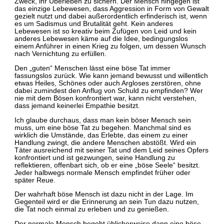
Zweck, ihr Überleben zu sichern. Der Mensch hingegen ist
das einzige Lebewesen, dass Aggression in Form von Gewalt
gezielt nutzt und dabei außerordentlich erfinderisch ist, wenn
es um Sadismus und Brutalität geht. Kein anderes
Lebewesen ist so kreativ beim Zufügen von Leid und kein
anderes Lebewesen käme auf die Idee, bedingungslos
einem Anführer in einen Krieg zu folgen, um dessen Wunsch
nach Vernichtung zu erfüllen.
Den „guten“ Menschen lässt eine böse Tat immer
fassungslos zurück. Wie kann jemand bewusst und willentlich
etwas Heiles, Schönes oder auch Argloses zerstören, ohne
dabei zumindest den Anflug von Schuld zu empfinden? Wer
nie mit dem Bösen konfrontiert war, kann nicht verstehen,
dass jemand keinerlei Empathie besitzt.
Ich glaube durchaus, dass man kein böser Mensch sein
muss, um eine böse Tat zu begehen. Manchmal sind es
wirklich die Umstände, das Erlebte, das einem zu einer
Handlung zwingt, die andere Menschen abstößt. Wird ein
Täter ausreichend mit seiner Tat und dem Leid seines Opfers
konfrontiert und ist gezwungen, seine Handlung zu
reflektieren, offenbart sich, ob er eine „böse Seele“ besitzt.
Jeder halbwegs normale Mensch empfindet früher oder
später Reue.
Der wahrhaft böse Mensch ist dazu nicht in der Lage. Im
Gegenteil wird er die Erinnerung an sein Tun dazu nutzen,
die Tat noch einmal zu erleben und zu genießen.
Der normale Mensch begeht üblicherweise dann eine böse