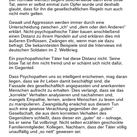
Tat, wenn er selbst einmal zum Opfer wurde und deshalb
glaubt, dass für ihn die gesellschaftlichen Regeln nun auch
nicht mehr gelten.
Gewalt und Aggression werden immer durch eine
Unterscheidung zwischen „ich“ und „dem oder den Anderen“
erklärt. Nicht-psychopathische Täter bauen anschließend
einen Distanz zu ihrem Handeln auf und erklären dies mit
äußeren Einflüssen, Zwängen etc, wenn man sie dazu
befragt. Die bekanntesten Beispiele sind die Interviews mit
deutschen Soldaten im 2. Weltkrieg.
Ein psychopathischer Täter hat diese Distanz nicht. Seine
böse Tat ist ihm nicht fremd und er schämt sich nicht dafür,
im Gegenteil.
Dass Psychopathen uns so intelligent erscheinen, mag daran
liegen, dass sie ihr Leben damit beschäftigt sind, die
Fassade des gesellschaftlich angepassten und anerkannten
Menschen aufrecht zu erhalten. Dies verlangt, dass sie das
„korrekte“ Verhalten analysieren und nachahmen und,
mangels Empathie, lernen, andere Menschen zu lesen und
zu manipulieren. Zwangsläufig erwächst aus diesem Tun
auch eine gewisse Verachtung gegenüber der „guten“
Gesellschaft, die aus dem korrekten Verhalten des
Gegenübers schließt, dass dieser ein „guter“ ist – solnage,
bis er seine Tat vollbringt. Nicht selten erzählen geschockte
Familienmitglieder, Kollegen, Nachbarn, dass der Täter völlig
unauffällig und „so nett“ gewesen sei.