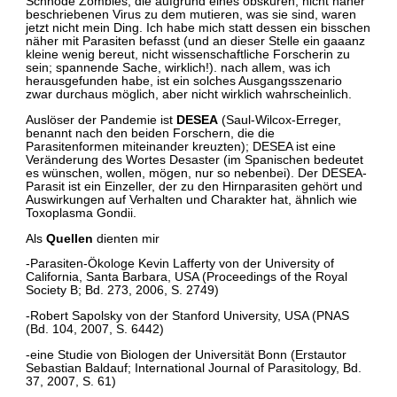
Schnöde Zombies, die aufgrund eines obskuren, nicht näher
beschriebenen Virus zu dem mutieren, was sie sind, waren
jetzt nicht mein Ding. Ich habe mich statt dessen ein bisschen
näher mit Parasiten befasst (und an dieser Stelle ein gaaanz
kleine wenig bereut, nicht wissenschaftliche Forscherin zu
sein; spannende Sache, wirklich!). nach allem, was ich
herausgefunden habe, ist ein solches Ausgangsszenario
zwar durchaus möglich, aber nicht wirklich wahrscheinlich.
Auslöser der Pandemie ist
DESEA
(Saul-Wilcox-Erreger,
benannt nach den beiden Forschern, die die
Parasitenformen miteinander kreuzten); DESEA ist eine
Veränderung des Wortes Desaster (im Spanischen bedeutet
es wünschen, wollen, mögen, nur so nebenbei). Der DESEA-
Parasit ist ein Einzeller, der zu den Hirnparasiten gehört und
Auswirkungen auf Verhalten und Charakter hat, ähnlich wie
Toxoplasma Gondii.
Als
Quellen
dienten mir
-Parasiten-Ökologe Kevin Lafferty von der University of
California, Santa Barbara, USA (Proceedings of the Royal
Society B; Bd. 273, 2006, S. 2749)
-Robert Sapolsky von der Stanford University, USA (PNAS
(Bd. 104, 2007, S. 6442)
-eine Studie von Biologen der Universität Bonn (Erstautor
Sebastian Baldauf; International Journal of Parasitology, Bd.
37, 2007, S. 61)