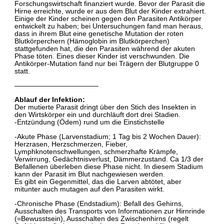
Forschungswirtschaft finanziert wurde. Bevor der Parasit die
Hirne erreichte, wurde er aus dem Blut der Kinder extrahiert.
Einige der Kinder scheinen gegen den Parasiten Antikörper
entwickelt zu haben; bei Untersuchungen fand man heraus,
dass in ihrem Blut eine genetische Mutation der roten
Blutkörperchern (Hämoglobin im Blutkörperchen)
stattgefunden hat, die den Parasiten während der akuten
Phase töten. Eines dieser Kinder ist verschwunden. Die
Antikörper-Mutation fand nur bei Trägern der Blutgruppe 0
statt.
————————————
Ablauf der Infektion:
Der mutierte Parasit dringt über den Stich des Insekten in
den Wirtskörper ein und durchläuft dort drei Stadien.
-Entzündung (Ödem) rund um die Einstichstelle
-Akute Phase (Larvenstadium; 1 Tag bis 2 Wochen Dauer):
Herzrasen, Herzschmerzen, Fieber,
Lymphknotenschwellungen, schmerzhafte Krämpfe,
Verwirrung, Gedächtnisverlust, Dämmerzustand. Ca 1/3 der
Befallenen überleben diese Phase nicht. In diesem Stadium
kann der Parasit im Blut nachgewiesen werden.
Es gibt ein Gegenmittel, das die Larven abtötet, aber
mitunter auch mutagen auf den Parasiten wirkt.
-Chronische Phase (Endstadium): Befall des Gehirns,
Ausschalten des Transports von Informationen zur Hirnrinde
(=Bewusstsein), Ausschalten des Zwischenhirns (regelt