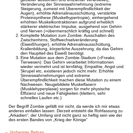
Veränderung der Sinneswahrnehmung (extreme
Steigerung, zumeist mit Überempfindlichkeit der
Augen), erhöhte Adrenalinausschüttung, verstärkte
Proteinsynthese (Muskelhypertropie), einhergehend
erhöhten Muskelkontraktionen aufgrund erheblich
stärkerer elektrischer Impulse, ausgehend von Gehirn
und Nerven (=übermenschlich kräftig und schnell)
Komplette Mutation zum Zombie: Ausschalten des
Zwischenhirns, Stoffwechselveränderung
(Eiweißhunger), erhöhte Adrenalinausschüttung,
Krallenbildung, körperliche Auszehrung, da das Gehirn
den Hauptteil des Eiweiß benötigt.
Eine Mutation aus dem Zombie-Stadium (=Freaks;
Tierwesen): Das Gehirn verarbeitet Informationen
wieder vermehrt und ist lernfähig; Empathie, Angst und
Skrupel etc, existieren jedoch nicht mehr. Erhöhte
Sinneswahrnehmungen und extreme
Überempfindlichkeit machen diese Mutation zu einem
Nachwesen. Neugebildete Muskelfasern
(Musklehyperplasie) sorgen für mehr physische
Effizienz und neue Fähigkeiten (klettern, sehr
schnelles Laufen etc.)
Der Begriff Zombie gefällt mir nicht, da werde ich mir etwas
anderes einfallen lassen. Derzeit entsteht die Rohfassung zu
„Arkadien“; der Umfang sird nicht ganz so heftig sein wie der
des ersten Bandes von „Krieg der Könige“
←
Vorheriger Beitrag