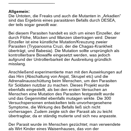
———————————-
Allgemein:
Die Untoten, die Freaks und auch die Mutanten in „Arkadien“
sind das Ergebnis eines parasitären Befalls durch DESEA,
der teils sogar gewollt war.
Bei diesem Parasiten handelt es sich um einen Einzeller, der
durch Flöhe, Mücken und Wanzen übertragen wird. Dieser
Einzeller ist eine künstliche Mutation/Kreuzung zweier
Parasiten (Trypanosma Cruzi, der die Chagas-Krankheit
überträgt, und Babesia). Die Mutation sollte ursprünglich als
kontrollierbare Biowaffe eingesetzt werden, was jedoch
aufgrund der Untrollierbarkeit der Ausbreitung gründlich
misslang.
Anschließend experimentierte man mit den Auswirkungen auf
das Hirn (Abschaltung von Angst, Skrupel etc) und die
Adrenalinausschüttung beim Menschen, um den Parasiten
für Soldaten nutzbar zu machen. Dieses Projekt wurde
ebenfalls eingestellt, als bei den ersten Versuchen an
Menschen eine Mutation des Parasiten festgestellt wurde
und das Gegenmittel ebenfalls mutagen wirkte. Die 300
Versuchspersonen entwickelten teils unvorhergesehene
Symptome, die Wirkung des Befalls ließ sich nicht
vorhersagen. Zudem zeigte sich der Parasit als zu leicht
übertragbar, da er ständig mutierte und sich neu anpasste.
Der Parasit wurde im Menschen gezüchtet; man verwendete
als Wirt Kinder eines Waisenhauses, das von der