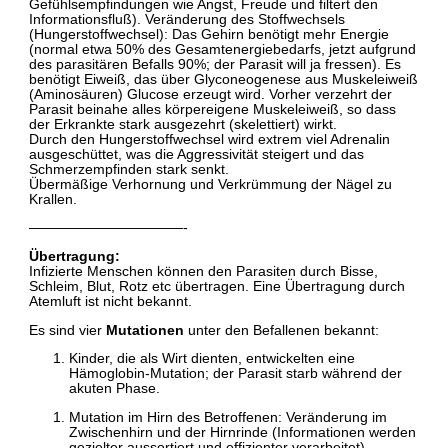
Gefühlsempfindungen wie Angst, Freude und filtert den
Informationsfluß). Veränderung des Stoffwechsels
(Hungerstoffwechsel): Das Gehirn benötigt mehr Energie
(normal etwa 50% des Gesamtenergiebedarfs, jetzt aufgrund
des parasitären Befalls 90%; der Parasit will ja fressen). Es
benötigt Eiweiß, das über Glyconeogenese aus Muskeleiweiß
(Aminosäuren) Glucose erzeugt wird. Vorher verzehrt der
Parasit beinahe alles körpereigene Muskeleiweiß, so dass
der Erkrankte stark ausgezehrt (skelettiert) wirkt.
Durch den Hungerstoffwechsel wird extrem viel Adrenalin
ausgeschüttet, was die Aggressivität steigert und das
Schmerzempfinden stark senkt.
Übermäßige Verhornung und Verkrümmung der Nägel zu
Krallen.
———————————-
Übertragung:
Infizierte Menschen können den Parasiten durch Bisse,
Schleim, Blut, Rotz etc übertragen. Eine Übertragung durch
Atemluft ist nicht bekannt.
Es sind vier
Mutationen
unter den Befallenen bekannt:
Kinder, die als Wirt dienten, entwickelten eine
Hämoglobin-Mutation; der Parasit starb während der
akuten Phase.
Mutation im Hirn des Betroffenen: Veränderung im
Zwischenhirn und der Hirnrinde (Informationen werden
gezielter aussortiert und effizienter verarbeitet),