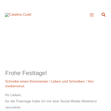
Zum
A
Inhalt
r
Suc
springen
c
h
i
v
Frohe Festtage!
Schreibe einen Kommentar
/
Leben und Schreiben
/ Von
medienvirus
Ihr Lieben,
für die Feiertage habe ich mir eine Social Media-Abstinenz
verordnet.